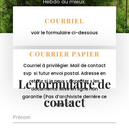
Hebdo au mieux.
COURRIEL
voir le formulaire ci-dessous
COURRIER PAPIER
Courriel à privilégier. Mail de contact
svp si futur envoi postal. Adresse en
Le formulaire de
retour si je peux « accepter » les
documents. Mise en ligne non
garantie (Pas d’archiviste derrière ce
contact
site 🙂 )
Prénom